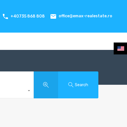
office@emax-realestate.ro
+40735 868 808
Search