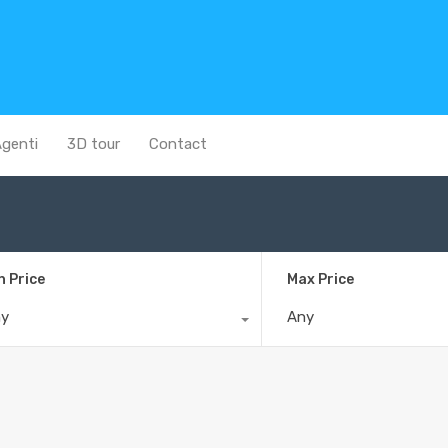
genti
3D tour
Contact
n Price
Max Price
ny
Any