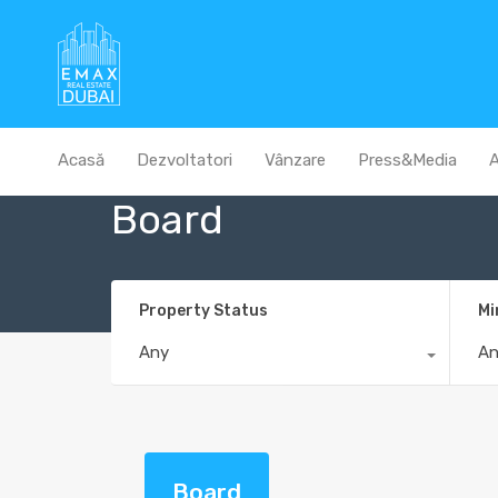
Acasă
Dezvoltatori
Vânzare
Press&Media
A
Board
Property Status
Mi
Any
A
Board