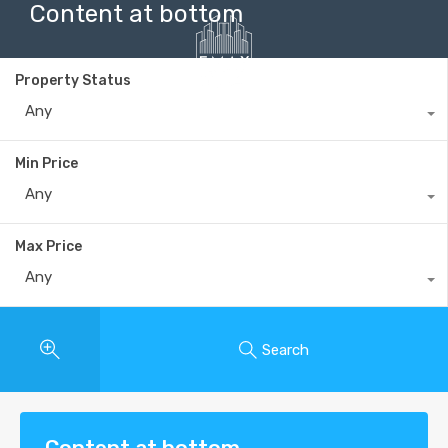
Content at bottom
Property Status
Any
+40735 868 808
Min Price
Any
Max Price
Any
Search
Content at bottom