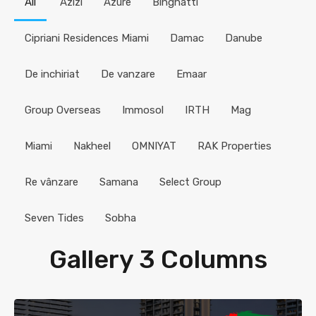
All
Azizi
Azure
Binghatti
Cipriani Residences Miami
Damac
Danube
De inchiriat
De vanzare
Emaar
Group Overseas
Immosol
IRTH
Mag
Miami
Nakheel
OMNIYAT
RAK Properties
Re vânzare
Samana
Select Group
Seven Tides
Sobha
Gallery 3 Columns