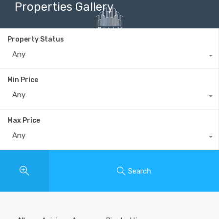
Properties Gallery
Property Status
Any
+40735 868 808
Min Price
Any
Max Price
Any
Search