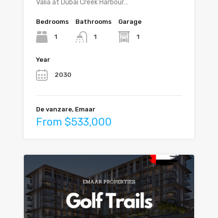
Valia at Dubai Creek Harbour…
Bedrooms
Bathrooms
Garage
1
1
1
Year
2030
De vanzare, Emaar
From $533,000