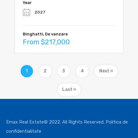
Year
2027
Binghatti, De vanzare
From $217,000
1
2
3
4
Next »
Last »
Emax Real Estate© 2022. All Rights Reserved.
Politica de
confidentialitate