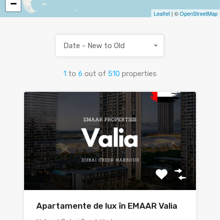
−
Leaflet
| ©
OpenStreetMap
Date - New to Old
1
to
6
out of
510
properties
Apartamente de lux în EMAAR Valia