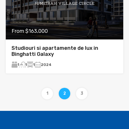
From $163,000
Studiouri si apartamente de lux in
Binghatti Galaxy
1
1
2024
1
1
2
3