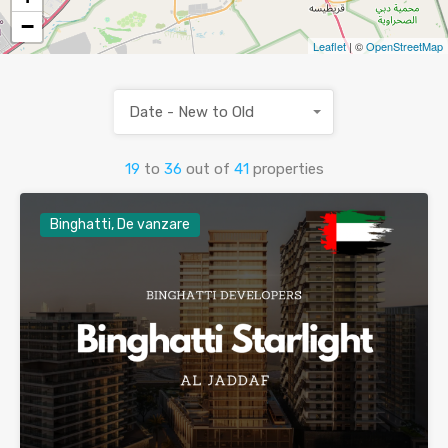
−
Leaflet
| ©
OpenStreetMap
Date - New to Old
19
to
36
out of
41
properties
Binghatti, De vanzare