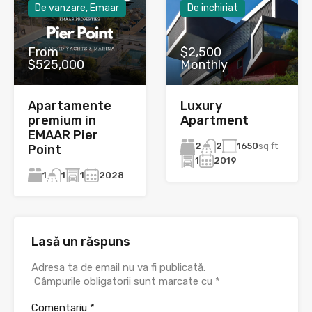
De vanzare, Emaar
De inchiriat
From
$2,500
$525,000
Monthly
Apartamente
Luxury
premium in
Apartment
EMAAR Pier
2
1650
sq ft
2
Point
1
2019
1
1
2028
1
Lasă un răspuns
Adresa ta de email nu va fi publicată.
Câmpurile obligatorii sunt marcate cu
*
Comentariu
*