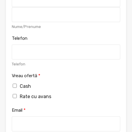
F
i
r
s
L
Nume/Prenume
t
a
s
Telefon
t
Telefon
Vreau ofertă
*
Cash
Rate cu avans
Email
*