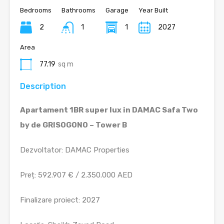
Bedrooms
Bathrooms
Garage
Year Built
2
1
1
2027
Area
77.19
sq m
Description
Apartament 1BR super lux in DAMAC Safa Two
by de GRISOGONO – Tower B
Dezvoltator: DAMAC Properties
Preț: 592.907 € / 2.350.000 AED
Finalizare proiect: 2027