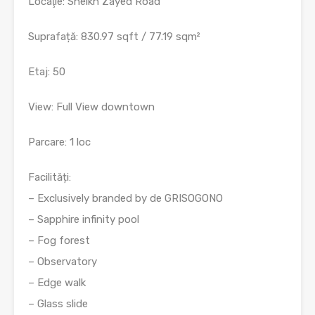
Locaţie: Sheikh Zayed Road
Suprafață: 830.97 sqft / 77.19 sqm²
Etaj: 50
View: Full View downtown
Parcare: 1 loc
Facilități:
– Exclusively branded by de GRISOGONO
– Sapphire infinity pool
– Fog forest
– Observatory
– Edge walk
– Glass slide