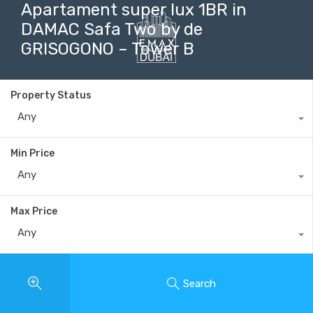
Apartament super lux 1BR in
DAMAC Safa Two by de
GRISOGONO – Tower B
+40735 868 808
Property Status
Any
Min Price
Any
Max Price
Any
Search