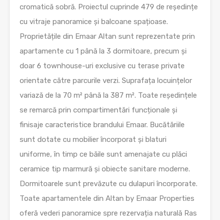
cromatică sobră. Proiectul cuprinde 479 de reședințe
cu vitraje panoramice și balcoane spațioase.
Proprietățile din Emaar Altan sunt reprezentate prin
apartamente cu 1 până la 3 dormitoare, precum și
doar 6 townhouse-uri exclusive cu terase private
orientate către parcurile verzi. Suprafața locuințelor
variază de la 70 m² până la 387 m². Toate reședințele
se remarcă prin compartimentări funcționale și
finisaje caracteristice brandului Emaar. Bucătăriile
sunt dotate cu mobilier încorporat și blaturi
uniforme, în timp ce băile sunt amenajate cu plăci
ceramice tip marmură și obiecte sanitare moderne.
Dormitoarele sunt prevăzute cu dulapuri încorporate.
Toate apartamentele din Altan by Emaar Properties
oferă vederi panoramice spre rezervația naturală Ras