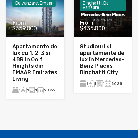
De vanzare, Emaar
Binghatti, De
vanzare
From
From
$359,000
$435,000
Apartamente de
Studiouri și
lux cu 1, 2, 3 si
apartamente de
4BR in Golf
lux în Mercedes-
Heights din
Benz Places —
EMAAR Emirates
Binghatti City
Living
1
1
2028
1
1
1
2026
1