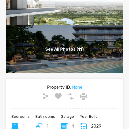
See All Photos (11)
Property ID:
None
Bedrooms
Bathrooms
Garage
Year Built
1
1
1
2029