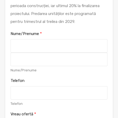
perioada construcției, iar ultimul 20% la finalizarea
proiectului. Predarea unităților este programată
pentru trimestrul al treilea din 2029.
Nume/Prenume
*
F
i
r
s
L
Nume/Prenume
t
a
s
Telefon
t
Telefon
Vreau ofertă
*