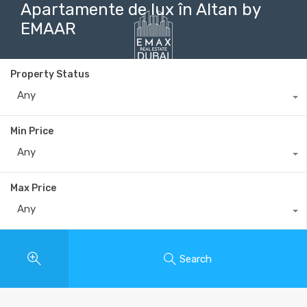
Apartamente de lux în Altan by
EMAAR
Property Status
+40735 868 808
Any
Min Price
Any
Max Price
Any
Search