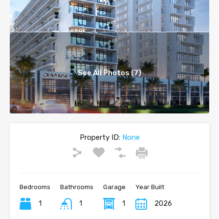
See All Photos (7)
Property ID:
None
Bedrooms
Bathrooms
Garage
Year Built
1
1
1
2026