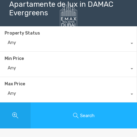
Apartamente de lux in DAMAC
Evergreens
Property Status
+40735 868 808
Any
Min Price
Any
Max Price
Any
Search