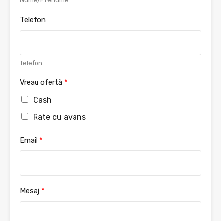
Nume/Prenume
t
a
s
Telefon
t
Telefon
Vreau ofertă
*
Cash
Rate cu avans
Email
*
Mesaj
*