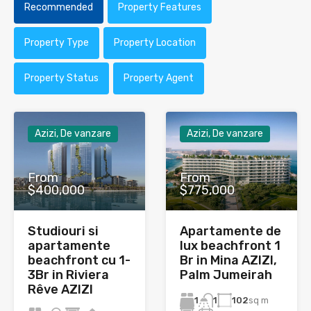
Recommended
Property Features
Property Type
Property Location
Property Status
Property Agent
Azizi, De vanzare
Azizi, De vanzare
From
From
$400,000
$775,000
Studiouri si
Apartamente de
apartamente
lux beachfront 1
beachfront cu 1-
Br in Mina AZIZI,
3Br in Riviera
Palm Jumeirah
Rêve AZIZI
1
102
sq m
1