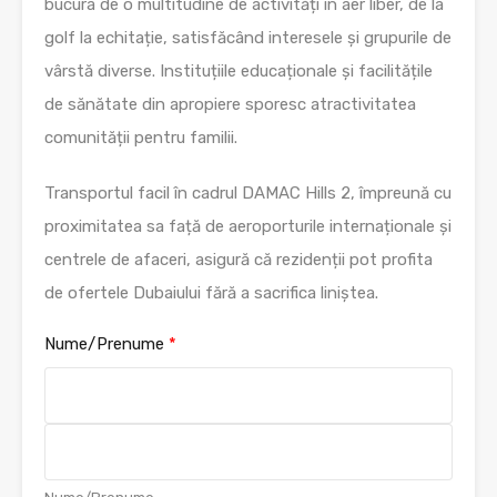
bucura de o multitudine de activități în aer liber, de la
golf la echitație, satisfăcând interesele și grupurile de
vârstă diverse. Instituțiile educaționale și facilitățile
de sănătate din apropiere sporesc atractivitatea
comunității pentru familii.
Transportul facil în cadrul DAMAC Hills 2, împreună cu
proximitatea sa față de aeroporturile internaționale și
centrele de afaceri, asigură că rezidenții pot profita
de ofertele Dubaiului fără a sacrifica liniștea.
Nume/Prenume
*
F
i
r
s
L