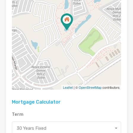
Leaflet
| ©
OpenStreetMap
contributors
Mortgage Calculator
Term
30 Years Fixed