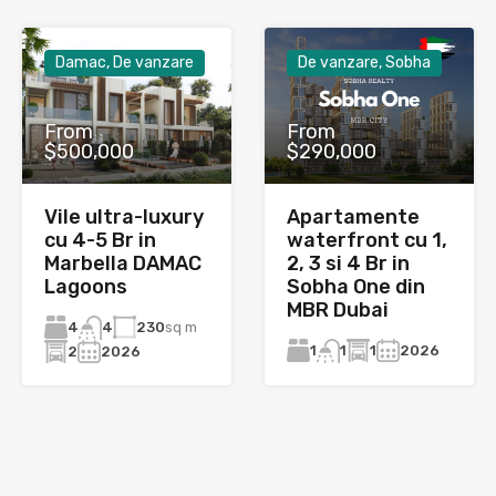
Damac, De vanzare
De vanzare, Sobha
From
From
$500,000
$290,000
Vile ultra-luxury
Apartamente
cu 4-5 Br in
waterfront cu 1,
Marbella DAMAC
2, 3 si 4 Br in
Lagoons
Sobha One din
MBR Dubai
4
230
sq m
4
1
1
2026
1
2
2026