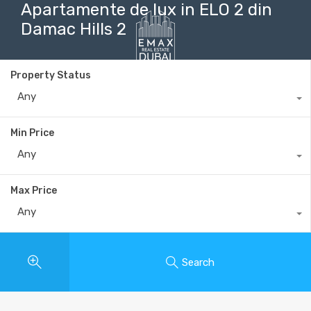
Apartamente de lux in ELO 2 din
Damac Hills 2
Property Status
+40735 868 808
Any
Min Price
Any
Max Price
Any
Search