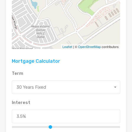
Leaflet
| ©
OpenStreetMap
contributors
Mortgage Calculator
Term
30 Years Fixed
Interest