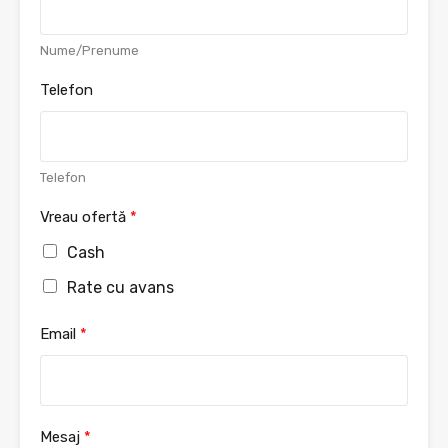
i
r
s
L
Nume/Prenume
t
a
s
Telefon
t
Telefon
Vreau ofertă
*
Cash
Rate cu avans
Email
*
Mesaj
*