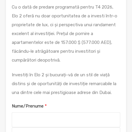
Cu o dată de predare programată pentru T4 2026,
Elo 2 oferă nu doar oportunitatea de a investi într-o
proprietate de lux, ci și perspectiva unui randament
excelent al investiției. Prețul de pornire a
apartamentelor este de 157.000 $ (577.000 AED),
făcându-le atrăgătoare pentru investitori și
cumpărători deopotrivă.
Investiți în Elo 2 și bucurați-vă de un stil de viață
distins și de oportunități de investiție remarcabile la
una dintre cele mai prestigioase adrese din Dubai.
Nume/Prenume
*
F