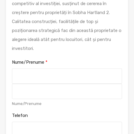
competitiv al investiției, susținut de cererea în
creștere pentru proprietăți în Sobha Hartland 2.
Calitatea construcției, facilitățile de top și
poziționarea strategică fac din această proprietate o
alegere ideală atât pentru locuitori, cât și pentru
investitori.
Nume/Prenume
*
F
i
r
s
L
Nume/Prenume
t
a
s
Telefon
t