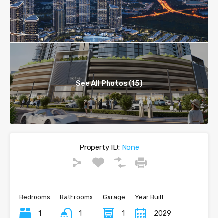
See All Photos (15)
Property ID:
None
Bedrooms
Bathrooms
Garage
Year Built
1
1
1
2029