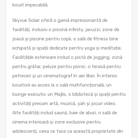
locuit impecabilă.
Skyvue Solair oferă o gamă impresionantă de
facilități, inclusiv o piscină infinity, jacuzzi, zone de
joacă și piscine pentru copii, o sală de fitness bine
echipată și spații dedicate pentru yoga și meditație.
Facilitățile exterioare includ o pistă de jogging, zonă
pentru grătar, peluze pentru picnic, o terasă pentru
petreceri și un cinematograf în aer liber. În interior,
locuitorii au acces la o sală multifuncțională, un
lounge executiv, un Majlis, o bibliotecă și spații pentru
activități precum artă, muzică, șah și jocuri video.
Alte facilități includ saună, baie de aburi, o sală de
cinema interioară și zone exclusive pentru
adolescenți, ceea ce face ca această proprietate din