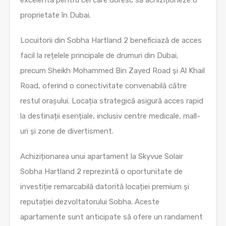
excelentă pentru cei care doresc să achiziționeze o
proprietate în Dubai.
Locuitorii din Sobha Hartland 2 beneficiază de acces
facil la rețelele principale de drumuri din Dubai,
precum Sheikh Mohammed Bin Zayed Road și Al Khail
Road, oferind o conectivitate convenabilă către
restul orașului. Locația strategică asigură acces rapid
la destinații esențiale, inclusiv centre medicale, mall-
uri și zone de divertisment.
Achiziționarea unui apartament la Skyvue Solair
Sobha Hartland 2 reprezintă o oportunitate de
investiție remarcabilă datorită locației premium și
reputației dezvoltatorului Sobha. Aceste
apartamente sunt anticipate să ofere un randament