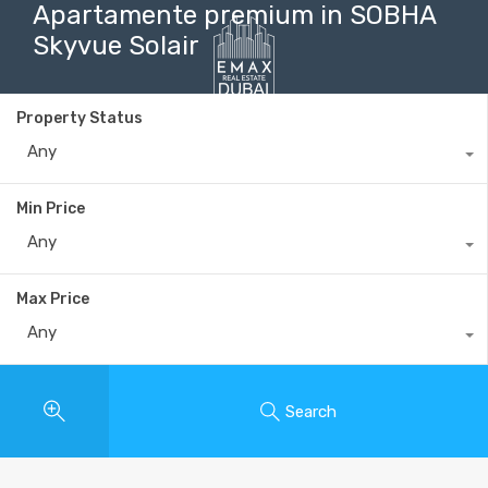
Apartamente premium in SOBHA
Skyvue Solair
Property Status
+40735 868 808
Any
Min Price
Any
Max Price
Any
Search