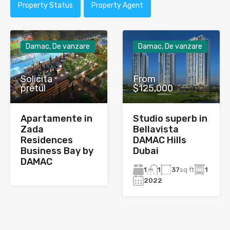
Property Status
Property Agent
Damac, De vanzare
Damac, De vanzare
Solicita
From
pretul
$125,000
Apartamente in
Studio superb in
Zada
Bellavista
Residences
DAMAC Hills
Business Bay by
Dubai
DAMAC
1
37
sq ft
1
1
2022