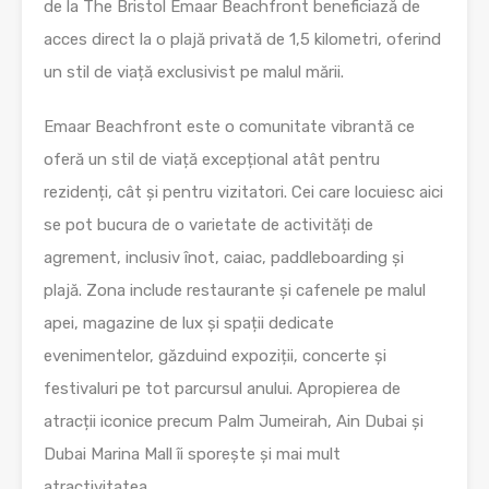
de la The Bristol Emaar Beachfront beneficiază de
acces direct la o plajă privată de 1,5 kilometri, oferind
un stil de viață exclusivist pe malul mării.
Emaar Beachfront este o comunitate vibrantă ce
oferă un stil de viață excepțional atât pentru
rezidenți, cât și pentru vizitatori. Cei care locuiesc aici
se pot bucura de o varietate de activități de
agrement, inclusiv înot, caiac, paddleboarding și
plajă. Zona include restaurante și cafenele pe malul
apei, magazine de lux și spații dedicate
evenimentelor, găzduind expoziții, concerte și
festivaluri pe tot parcursul anului. Apropierea de
atracții iconice precum Palm Jumeirah, Ain Dubai și
Dubai Marina Mall îi sporește și mai mult
atractivitatea.