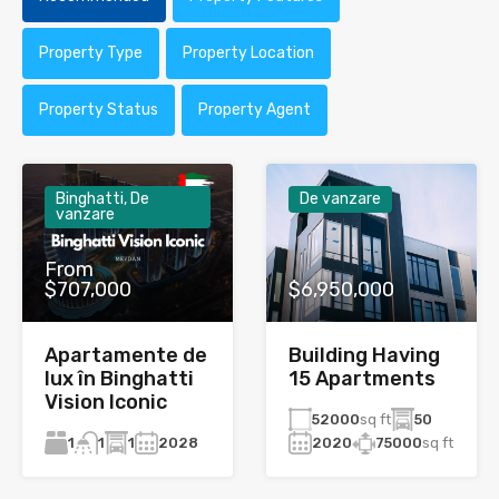
Property Type
Property Location
Property Status
Property Agent
Binghatti, De
De vanzare
vanzare
From
$707,000
$6,950,000
Apartamente de
Building Having
lux în Binghatti
15 Apartments
Vision Iconic
52000
sq ft
50
1
1
2028
2020
75000
sq ft
1