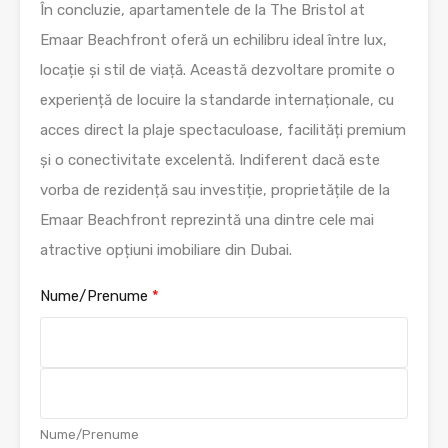
În concluzie, apartamentele de la The Bristol at
Emaar Beachfront oferă un echilibru ideal între lux,
locație și stil de viață. Această dezvoltare promite o
experiență de locuire la standarde internaționale, cu
acces direct la plaje spectaculoase, facilități premium
și o conectivitate excelentă. Indiferent dacă este
vorba de rezidență sau investiție, proprietățile de la
Emaar Beachfront reprezintă una dintre cele mai
atractive opțiuni imobiliare din Dubai.
Nume/Prenume
*
F
i
r
s
L
Nume/Prenume
t
a