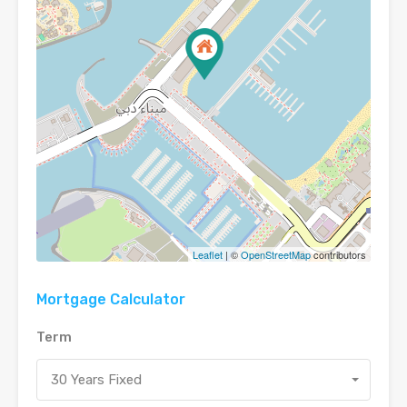
Leaflet
| ©
OpenStreetMap
contributors
Mortgage Calculator
Term
30 Years Fixed