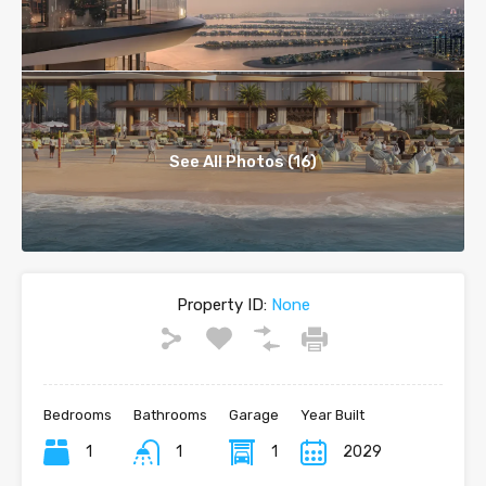
See All Photos (16)
Property ID:
None
Bedrooms
Bathrooms
Garage
Year Built
1
1
1
2029