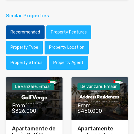
Similar Properties
Recommended
Property Features
Property Type
Property Location
Property Status
Property Agent
De vanzare, Emaar
De vanzare, Emaar
From
From
$326,000
$460,000
Apartamente de
Apartamente