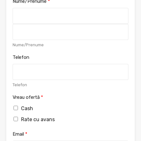
Nume/Prenume
*
F
i
r
s
L
Nume/Prenume
t
a
s
Telefon
t
Telefon
Vreau ofertă
*
Cash
Rate cu avans
Email
*