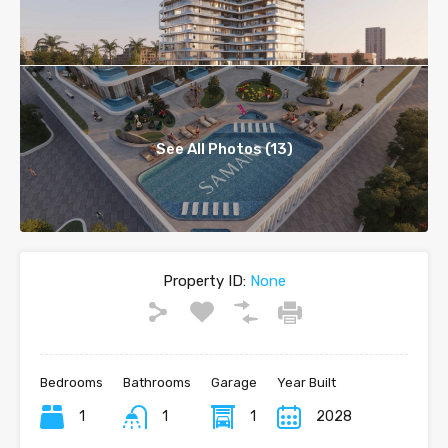
See All Photos (13)
Property ID:
None
Bedrooms
Bathrooms
Garage
Year Built
1
1
1
2028