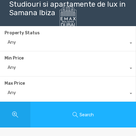
Studiouri si apartamente de lux in
Samana Ibiza
Property Status
+40735 868 808
Any
Min Price
Any
Max Price
Any
Search