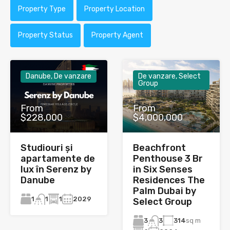
Property Type
Property Location
Property Status
Property Agent
Danube, De vanzare
De vanzare, Select
Group
From
From
$228,000
$4,000,000
Studiouri și
Beachfront
apartamente de
Penthouse 3 Br
lux în Serenz by
in Six Senses
Danube
Residences The
Palm Dubai by
1
1
2029
1
Select Group
3
314
sq m
3