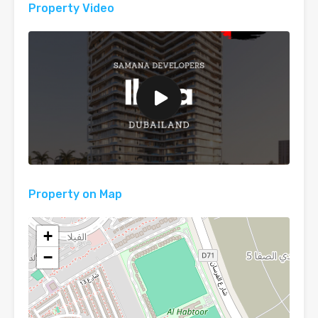
Property Video
Property on Map
+
−