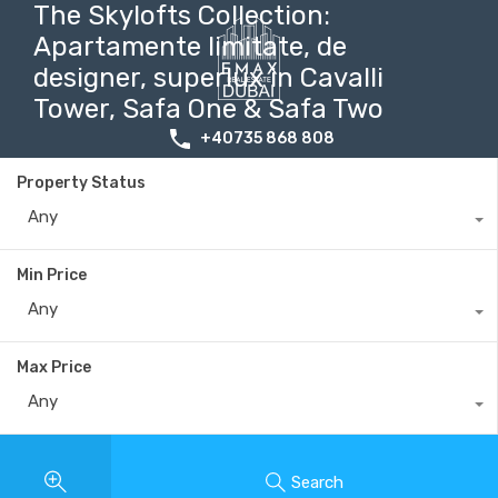
The Skylofts Collection:
Apartamente limitate, de
designer, superlux in Cavalli
Tower, Safa One & Safa Two
+40735 868 808
Property Status
Any
Min Price
Any
Max Price
Any
Search