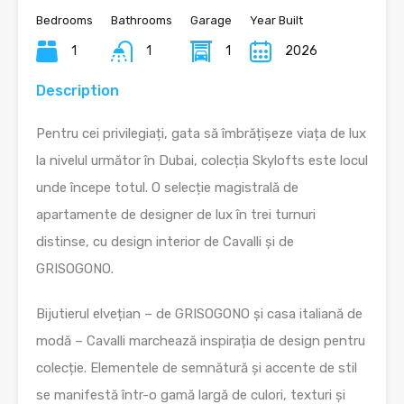
Bedrooms
Bathrooms
Garage
Year Built
1
1
1
2026
Description
Pentru cei privilegiați, gata să îmbrățișeze viața de lux
la nivelul următor în Dubai, colecția Skylofts este locul
unde începe totul. O selecție magistrală de
apartamente de designer de lux în trei turnuri
distinse, cu design interior de Cavalli și de
GRISOGONO.
Bijutierul elvețian – de GRISOGONO și casa italiană de
modă – Cavalli marchează inspirația de design pentru
colecție. Elementele de semnătură și accente de stil
se manifestă într-o gamă largă de culori, texturi și