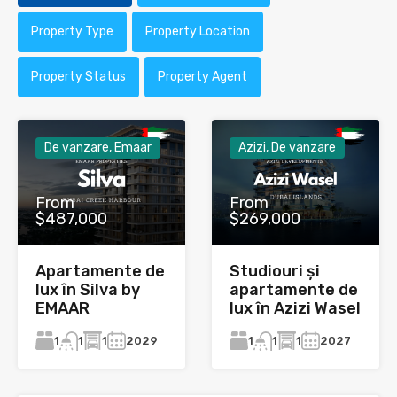
Property Type
Property Location
Property Status
Property Agent
De vanzare, Emaar
Azizi, De vanzare
From
From
$487,000
$269,000
Apartamente de
Studiouri și
lux în Silva by
apartamente de
EMAAR
lux în Azizi Wasel
1
1
2029
1
1
2027
1
1