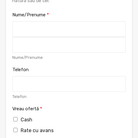
natură sau de cer.
Nume/Prenume
*
F
i
r
s
L
Nume/Prenume
t
a
s
Telefon
t
Telefon
Vreau ofertă
*
Cash
Rate cu avans