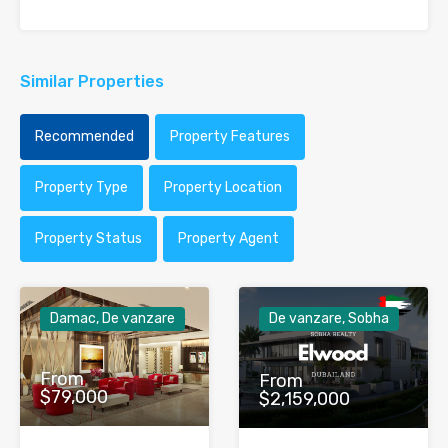
Similar Properties
Recommended
Property Features
Property Type
Property Location
Property Status
Property Agent
Damac, De vanzare
De vanzare, Sobha
From
From
$79,000
$2,159,000