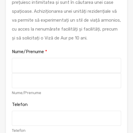
prețuiesc intimitatea și sunt în căutarea unei case
spațioase. Achiziționarea unei unități rezidențiale vă
va permite să experimentați un stil de viață armonios,
cu acces la nenumărate facilități și facilități, precum
și să solicitați o Viză de Aur pe 10 ani.
Nume/Prenume
*
F
i
r
s
L
Nume/Prenume
t
a
s
Telefon
t
Telefon