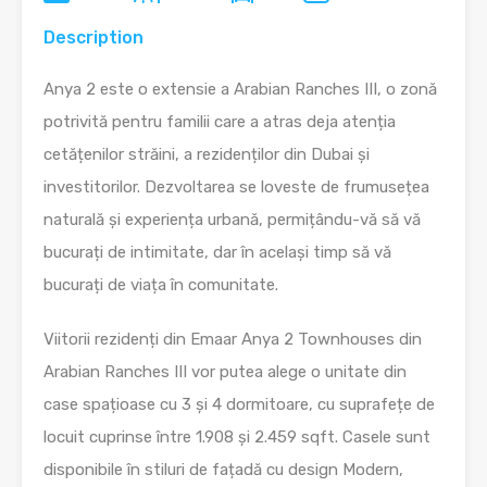
Description
Anya 2 este o extensie a Arabian Ranches III, o zonă
potrivită pentru familii care a atras deja atenția
cetățenilor străini, a rezidenților din Dubai și
investitorilor. Dezvoltarea se loveste de frumusețea
naturală și experiența urbană, permițându-vă să vă
bucurați de intimitate, dar în același timp să vă
bucurați de viața în comunitate.
Viitorii rezidenți din Emaar Anya 2 Townhouses din
Arabian Ranches III vor putea alege o unitate din
case spațioase cu 3 și 4 dormitoare, cu suprafețe de
locuit cuprinse între 1.908 și 2.459 sqft. Casele sunt
disponibile în stiluri de fațadă cu design Modern,