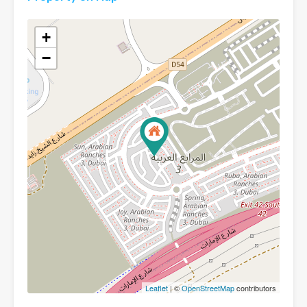
+
−
Leaflet
| ©
OpenStreetMap
contributors