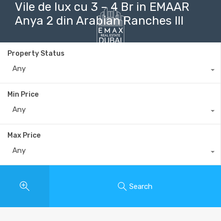
Vile de lux cu 3 – 4 Br in EMAAR
Anya 2 din Arabian Ranches III
Property Status
+40735 868 808
Any
Min Price
Any
Max Price
Any
Search