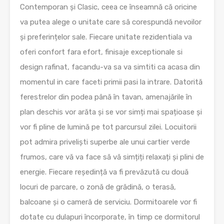
Contemporan și Clasic, ceea ce înseamnă că oricine
va putea alege o unitate care să corespundă nevoilor
și preferințelor sale. Fiecare unitate rezidentiala va
oferi confort fara efort, finisaje exceptionale si
design rafinat, facandu-va sa va simtiti ca acasa din
momentul in care faceti primii pasi la intrare. Datorită
ferestrelor din podea până în tavan, amenajările în
plan deschis vor arăta și se vor simți mai spațioase și
vor fi pline de lumină pe tot parcursul zilei. Locuitorii
pot admira priveliști superbe ale unui cartier verde
frumos, care vă va face să vă simțiți relaxați și plini de
energie. Fiecare reședință va fi prevăzută cu două
locuri de parcare, o zonă de grădină, o terasă,
balcoane și o cameră de serviciu. Dormitoarele vor fi
dotate cu dulapuri încorporate, în timp ce dormitorul