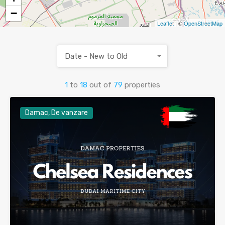
−
Leaflet
| ©
OpenStreetMap
Date - New to Old
1
to
18
out of
79
properties
Damac, De vanzare