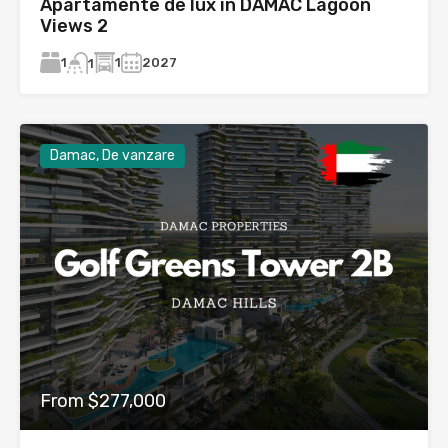
Apartamente de lux in DAMAC Lagoon
Views 2
1
1
2027
1
Damac, De vanzare
From $277,000