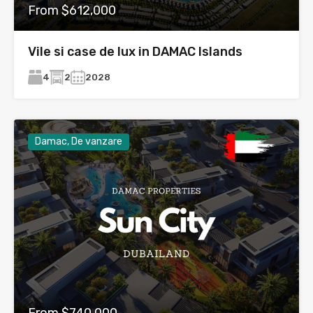
From $612,000
Vile si case de lux in DAMAC Islands
4
2
2028
Damac, De vanzare
From $740,000