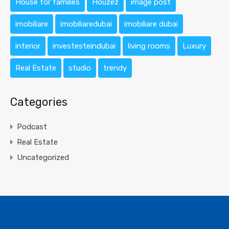
House for families
Houzez
image post
imobiliare
imobiliaredubai
imobiliare dubai
interior
investesteindubai
living rooms
Luxury
Real Estate
studio
trendy
Categories
Podcast
Real Estate
Uncategorized