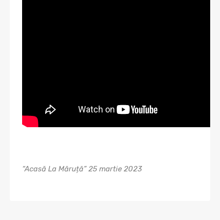
“Acasă La Măruță” 25 martie 2023