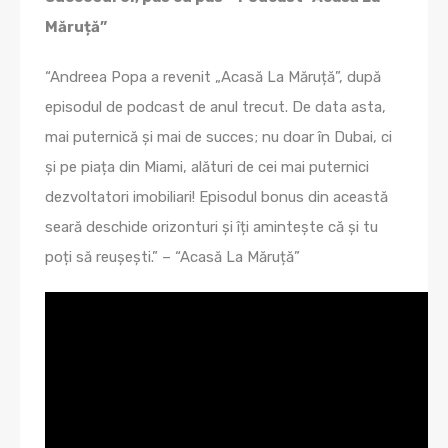
Măruță”
“Andreea Popa a revenit „Acasă La Măruță”, după
episodul de podcast de anul trecut. De data asta,
mai puternică și mai de succes; nu doar în Dubai, ci
și pe piața din Miami, alături de cei mai puternici
dezvoltatori imobiliari! Episodul bonus din această
seară deschide orizonturi și îți amintește că și tu
poți să reușești.” – “Acasă La Măruță”