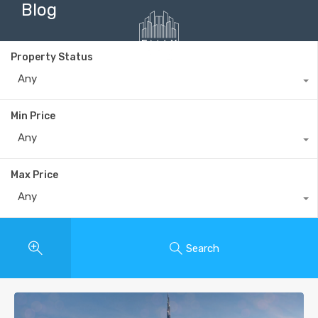
Blog
Property Status
Any
+40735 868 808
Min Price
Any
Max Price
Any
Search