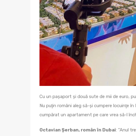
Cu un paşaport şi două sute de mii de euro, pute
Nu puţin români aleg să-şi cumpere locuinţe în
cumpărat un apartament pe care vrea să-l înch
Octavian Şerban, român în Dubai
: “Anul t