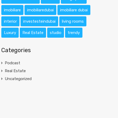
imobiliare
imobiliaredubai
imobiliare dubai
interior
investesteindubai
living rooms
Luxury
Real Estate
studio
trendy
Categories
Podcast
Real Estate
Uncategorized