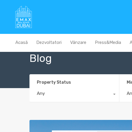
Acasă
Dezvoltatori
Vânzare
Press&Media
A
Blog
Property Status
Mi
Any
A