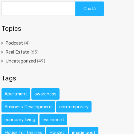
Caută
după:
Topics
Podcast
(4)
Real Estate
(65)
Uncategorized
(49)
Tags
Apartment
awareness
Business Development
contemporary
economy living
eveniment
House for families
Houzez
image post