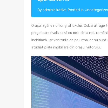
By
administrative
Posted in
Uncategorize
Oraşul zgârie norilor şi al luxului, Dubai atrag
preţuri care rivalizează cu cele de la noi, româ
închiriază. Iar veniturile de pe urma lor nu sun
studiat piaţa imobiliară din oraşul viitorului.