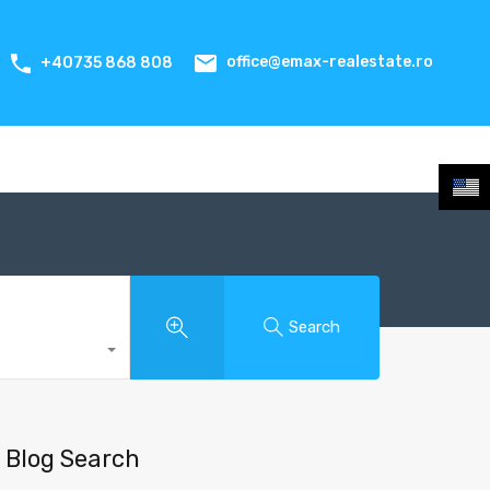
office@emax-realestate.ro
+40735 868 808
Search
Blog Search