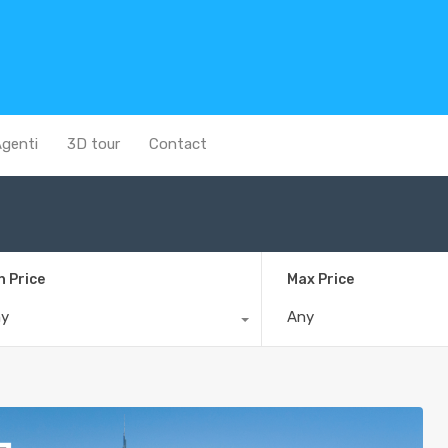
genti
3D tour
Contact
n Price
Max Price
ny
Any