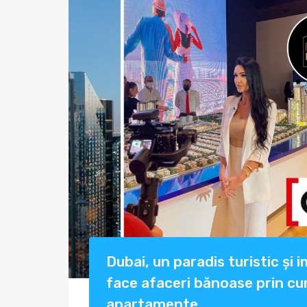
Dubai, un paradis turistic și
face afaceri bănoase prin cu
apartamente