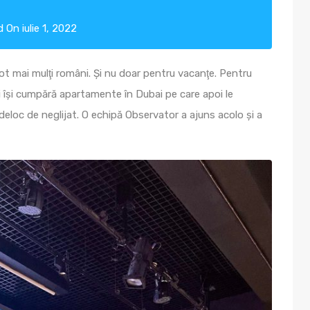
d
On
iulie 1, 2022
e tot mai mulţi români. Şi nu doar pentru vacanţe. Pentru
nii îşi cumpără apartamente în Dubai pe care apoi le
t deloc de neglijat. O echipă Observator a ajuns acolo şi a