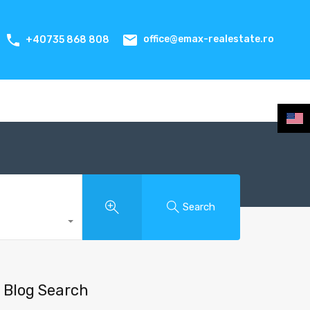
office@emax-realestate.ro
+40735 868 808
Search
Blog Search