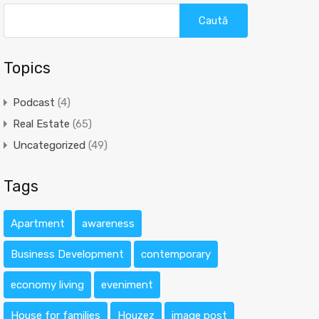
Caută
după:
Topics
Podcast
(4)
Real Estate
(65)
Uncategorized
(49)
Tags
Apartment
awareness
Business Development
contemporary
economy living
eveniment
House for families
Houzez
image post