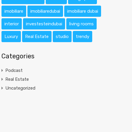
imobiliare
imobiliaredubai
imobiliare dubai
interior
investesteindubai
living rooms
Luxury
Real Estate
studio
trendy
Categories
Podcast
Real Estate
Uncategorized