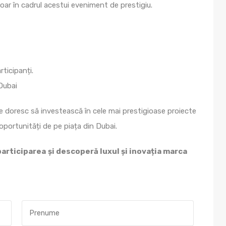
doar în cadrul acestui eveniment de prestigiu.
ticipanți.
 Dubai
 doresc să investească în cele mai prestigioase proiecte
 oportunități de pe piața din Dubai.
participarea
și descoperă luxul și inovația marca