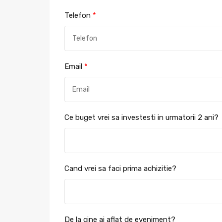
F
i
Telefon
*
r
s
t
Email
*
Ce buget vrei sa investesti in urmatorii 2 ani?
Cand vrei sa faci prima achizitie?
De la cine ai aflat de eveniment?