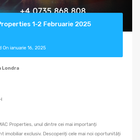
operties 1-2 Februarie 2025
d
On
ianuarie 16, 2025
a Londra
H
AC Properties, unul dintre cei mai importanți
t imobiliar exclusiv. Descoperiți cele mai noi oportunități