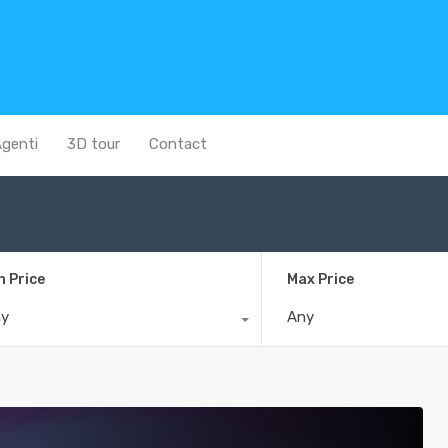
genti
3D tour
Contact
n Price
Max Price
ny
Any