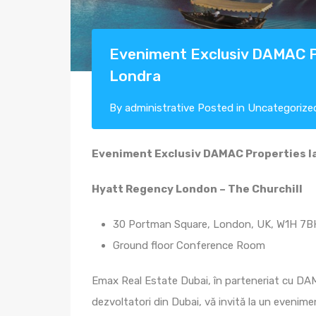
Eveniment Exclusiv DAMAC Pr
Londra
By
administrative
Posted in
Uncategorize
Eveniment Exclusiv DAMAC Properties l
Hyatt Regency London – The Churchill
30 Portman Square, London, UK, W1H 7B
Ground floor Conference Room
Emax Real Estate Dubai, în parteneriat cu DAM
dezvoltatori din Dubai, vă invită la un evenimen