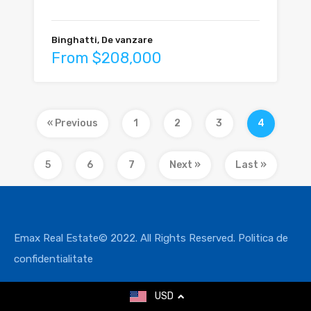
Binghatti, De vanzare
From $208,000
« Previous
1
2
3
4
5
6
7
Next »
Last »
Emax Real Estate© 2022. All Rights Reserved.
Politica de
confidentialitate
USD