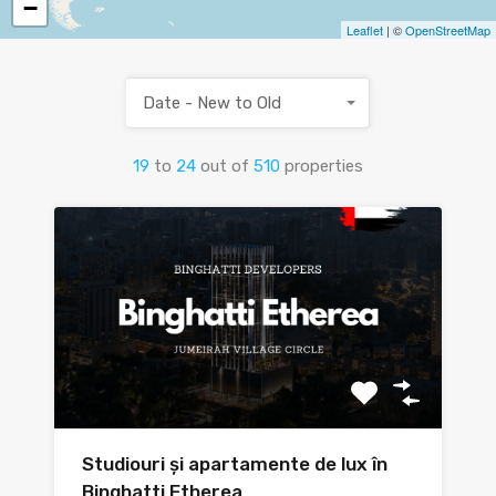
−
Leaflet
| ©
OpenStreetMap
Date - New to Old
19
to
24
out of
510
properties
Studiouri și apartamente de lux în
Binghatti Etherea