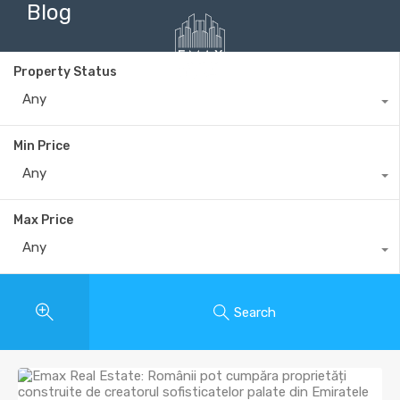
Blog
Property Status
Any
+40735 868 808
Min Price
Any
Max Price
Any
Search