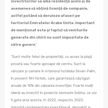
investitorilor să aibă rezidență acolo și de
asemenea să obțină licență de companie,
astfel putând să deruleze afaceri pe
teritoriul Emiratelor Arabe Unite. Important
de menționat este și faptul că veniturile
generate din chirii nu sunt impozitate de
către guvern
.”
“Sunt multe feluri de proprietăți, cu acces la plajă
privată sau foarte aproape de centru. Sunt la
vânzare și camere în interiorul hotelului Seven Palm,
în prezent NH Hotels, care garantează câștiguri
anuale de 10% din valoarea investiției. Foarte mulți
clienți au investit în proiecte semnate Sobha, ce vor
fi gata anul acesta, în 2022, respectiv 2023,
datorită randamentului investițional deosebit și