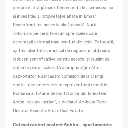
prețurilor atrăgătoare. Recomand, de asemenea, ca
și investiție, și proprietățile aflate în Emaar
Beachfront, cu acces la plajă privată. Noi îi
îndrumăm pe cei interesați spre acelea care
generează cele mai mari venituri din chirii. Totodată,
ajutăm clientul în procesul de negociere, obținând
reduceri semnificative pentru acesta, și reușim să
obținem plata eșalonată a proprietății, către
dezvoltator. Nu încasăm comision de la clienții
noștri, deoarece suntem reprezentanți direcți în
România ai tuturor dezvoltatorilor din Emiratele
Arabe cu care lucrăm.”, a declarat Andreea Popa,
Director Executiv Emax Real Estate
Cel mai recent proiect Sobha – apartamente