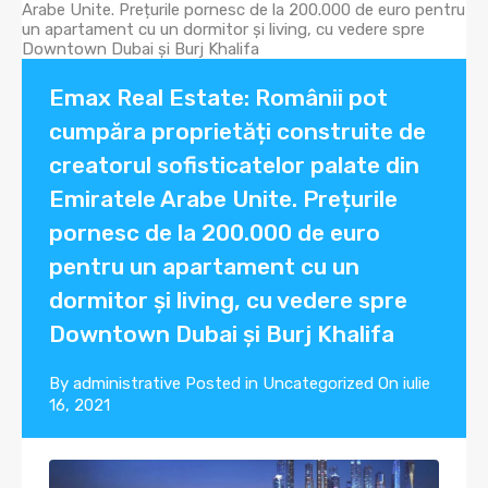
Emax Real Estate: Românii pot
cumpăra proprietăți construite de
creatorul sofisticatelor palate din
Emiratele Arabe Unite. Prețurile
pornesc de la 200.000 de euro
pentru un apartament cu un
dormitor și living, cu vedere spre
Downtown Dubai și Burj Khalifa
By
administrative
Posted in
Uncategorized
On
iulie
16, 2021