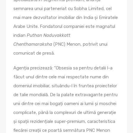
semnarea unui parteneriat cu Sobha Limited, cel
mai mare dezvoltator imobiliar din India și Emiratele
Arabe Unite. Fondatorul companiei este magnatul
indian
Puthan Naduvakkatt
Chenthamaraksha
(PNC) Menon, potrivit unui
comunicat de presă.
Agenția precizează: “Obsesia sa pentru detalii l-a
făcut unul dintre cele mai respectate nume din
domeniul imobiliar, situându-l în fruntea proiectelor
de talie mondială. De la palate extravagante pentru
unii dintre cei mai bogați oameni ai lumii și moschei
complicate, până la complexuri de ultimă generație
și spații rezidențiale super-premium, caracteristica
fiecărei creații ce poartă semnătura PNC Menon