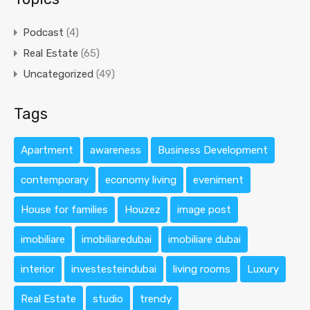
Podcast
(4)
Real Estate
(65)
Uncategorized
(49)
Tags
Apartment
awareness
Business Development
contemporary
economy living
eveniment
House for families
Houzez
image post
imobiliare
imobiliaredubai
imobiliare dubai
interior
investesteindubai
living rooms
Luxury
Real Estate
studio
trendy